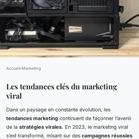
Accueil
›
Marketing
MARKETING
Les tendances clés du marketing
Les tendances actuelles en
viral
Marketing Viral
Dans un paysage en constante évolution, les
Pablo
•
20 décembre 2024
•
5 min de lecture
tendances marketing
continuent de façonner l’avenir
de la
stratégies virales
. En 2023, le marketing viral
s’est transformé, misant sur des
campagnes réussies