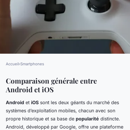
Accueil
›
Smartphones
SMARTPHONES
Comparaison générale entre
Comparatif : Android vs iOS,
Android et iOS
quelle est la meilleure option ?
Android
et
iOS
sont les deux géants du marché des
Pablo
•
20 décembre 2024
•
8 min de lecture
systèmes d’exploitation mobiles, chacun avec son
propre historique et sa base de
popularité
distincte.
Android, développé par Google, offre une plateforme