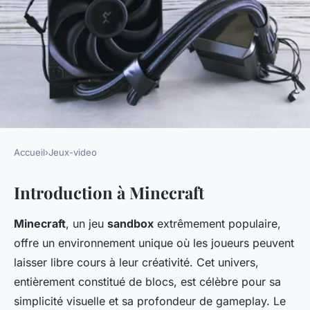
Accueil
›
Jeux-video
JEUX-VIDEO
Introduction à Minecraft
Maîtriser les bases de
Minecraft : guide détaillé pour
Minecraft
, un jeu
sandbox
extrêmement populaire,
les novices
offre un environnement unique où les joueurs peuvent
laisser libre cours à leur créativité. Cet univers,
Pablo
•
20 décembre 2024
•
8 min de lecture
entièrement constitué de blocs, est célèbre pour sa
simplicité visuelle et sa profondeur de gameplay. Le