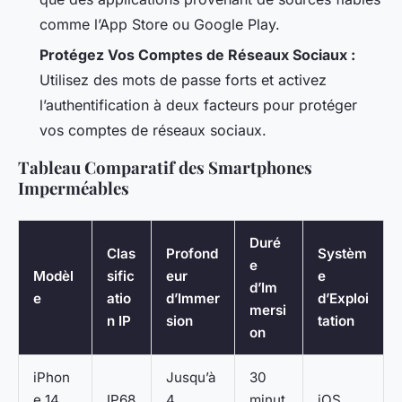
comme l’App Store ou Google Play.
Protégez Vos Comptes de Réseaux Sociaux :
Utilisez des mots de passe forts et activez
l’authentification à deux facteurs pour protéger
vos comptes de réseaux sociaux.
Tableau Comparatif des Smartphones
Imperméables
Duré
Clas
Profond
Systèm
e
Modèl
sific
eur
e
d’Im
e
atio
d’Immer
d’Exploi
mersi
n IP
sion
tation
on
iPhon
Jusqu’à
30
e 14
IP68
4
minut
iOS