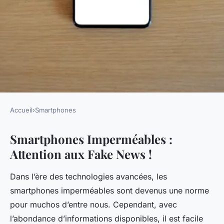
Accueil
›
Smartphones
SMARTPHONES
Smartphones Imperméables :
Smartphones waterproof :
Attention aux Fake News !
attention aux fake news !
Dans l’ère des technologies avancées, les
Pablo
•
20 décembre 2024
•
5 min de lecture
smartphones imperméables sont devenus une norme
pour muchos d’entre nous. Cependant, avec
l’abondance d’informations disponibles, il est facile